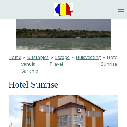
Ga
direct
naar
de
hoofdinhoud
Home
»
Uitstapjes
»
Escape
»
Huisvesting
»
Hotel
vanuit
Travel
Sunrise
Sarichioi
Hotel Sunrise