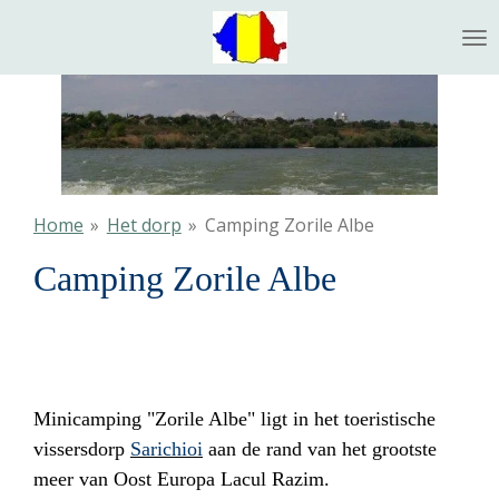
Ga
direct
naar
de
hoofdinhoud
Home
»
Het dorp
»
Camping Zorile Albe
Camping Zorile Albe
Minicamping "Zorile Albe" ligt in het toeristische
vissersdorp
Sarichioi
aan de rand van het grootste
meer van Oost Europa Lacul Razim.