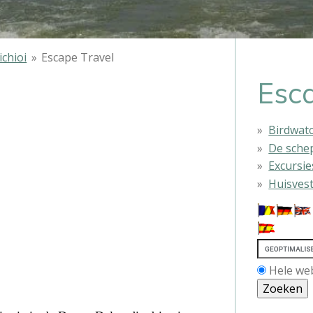
ichioi
»
Escape Travel
Esca
Birdwat
De sche
Excursie
Huisves
Hele we