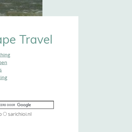
pe Travel
ching
pen
s
ting
b
sarichioi.nl