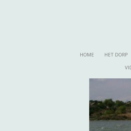
Ga
direct
naar
de
hoofdinhoud
HOME
HET DORP
VI