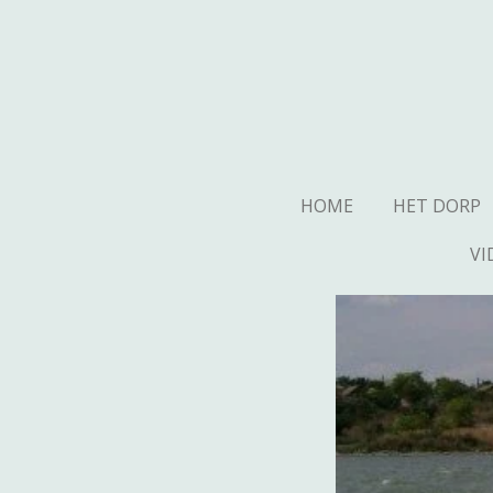
Ga
direct
naar
de
hoofdinhoud
HOME
HET DORP
VI