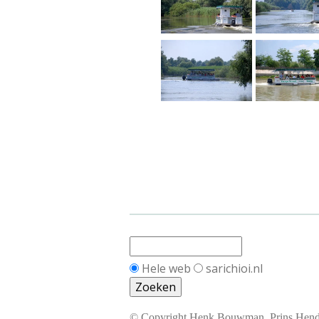
Hele web
sarichioi.nl
© Copyright Henk Bouwman, Prins Hendri