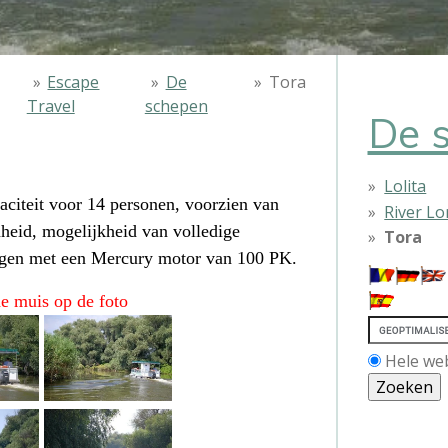
»
Escape
»
De
»
Tora
Travel
schepen
De 
Lolita
citeit voor 14 personen, voorzien van
River Lo
heid, mogelijkheid van volledige
Tora
 regen met een Mercury motor van 100 PK.
de muis op de foto
Hele we