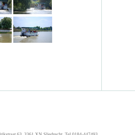
kstraat 63, 3361 XN Sliedrecht. Tel 0184-447493