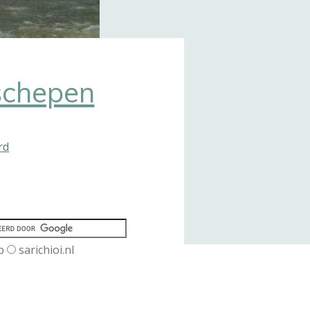
schepen
rd
b
sarichioi.nl