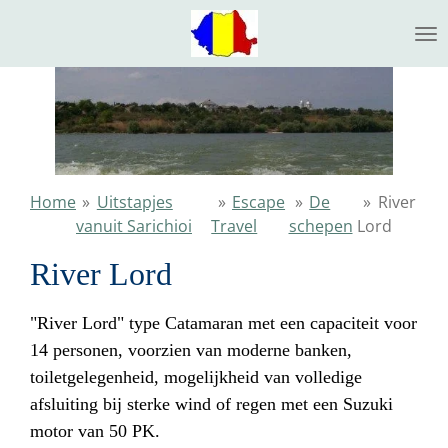
Ga
direct
naar
de
hoofdinhoud
Home
»
Uitstapjes
»
Escape
»
De
»
River
vanuit Sarichioi
Travel
schepen
Lord
River Lord
"River Lord" type Catamaran met een capaciteit voor
14 personen, voorzien van moderne banken,
toiletgelegenheid, mogelijkheid van volledige
afsluiting bij sterke wind of regen met een Suzuki
motor van 50 PK.