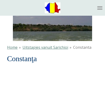
Ga
direct
naar
de
hoofdinhoud
Home
»
Uitstapjes vanuit Sarichioi
»
Constanta
Constanţa