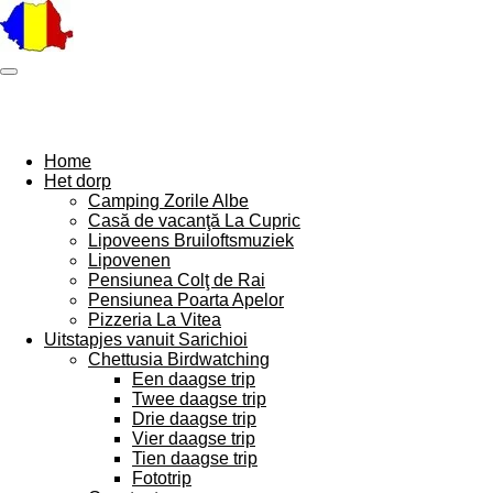
Ga
direct
naar
de
hoofdinhoud
Home
Het dorp
Camping Zorile Albe
Casă de vacanţă La Cupric
Lipoveens Bruiloftsmuziek
Lipovenen
Pensiunea Colţ de Rai
Pensiunea Poarta Apelor
Pizzeria La Vitea
Uitstapjes vanuit Sarichioi
Chettusia Birdwatching
Een daagse trip
Twee daagse trip
Drie daagse trip
Vier daagse trip
Tien daagse trip
Fototrip