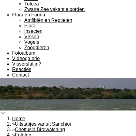
Tulcea
Zwarte Zee vakantie oorden
Flora en Fauna
Amfibiën en Reptielen
Flora
Insecten
Vissen
Vogels
Zoogdieren
Fotoalbum
Videogalerie
Visserslatijn?
Reacties
Contact
Home
»
Uitstapjes vanuit Sarichioi
»
Chettusia Birdwatching
»
Fototrip