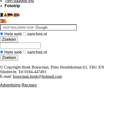
Tien daagse trip
Fototrip
Hele web
sarichioi.nl
Hele web
sarichioi.nl
© Copyright Henk Bouwman, Prins Hendrikstraat 63, 3361 XN
Sliedrecht. Tel 0184-447493
E-mail:
bouwman.henk@hotmail.com
Advertising
Recipes