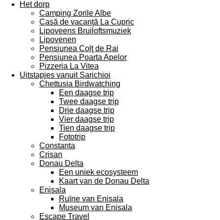
Het dorp
Camping Zorile Albe
Casă de vacanţă La Cupric
Lipoveens Bruiloftsmuziek
Lipovenen
Pensiunea Colţ de Rai
Pensiunea Poarta Apelor
Pizzeria La Vitea
Uitstapjes vanuit Sarichioi
Chettusia Birdwatching
Een daagse trip
Twee daagse trip
Drie daagse trip
Vier daagse trip
Tien daagse trip
Fototrip
Constanta
Crisan
Donau Delta
Een uniek ecosysteem
Kaart van de Donau Delta
Enisala
Ruïne van Enisala
Museum van Enisala
Escape Travel