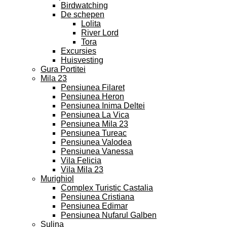
Birdwatching
De schepen
Lolita
River Lord
Tora
Excursies
Huisvesting
Gura Portitei
Mila 23
Pensiunea Filaret
Pensiunea Heron
Pensiunea Inima Deltei
Pensiunea La Vica
Pensiunea Mila 23
Pensiunea Tureac
Pensiunea Valodea
Pensiunea Vanessa
Vila Felicia
Vila Mila 23
Murighiol
Complex Turistic Castalia
Pensiunea Cristiana
Pensiunea Edimar
Pensiunea Nufarul Galben
Sulina