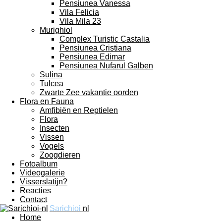
Pensiunea Vanessa
Vila Felicia
Vila Mila 23
Murighiol
Complex Turistic Castalia
Pensiunea Cristiana
Pensiunea Edimar
Pensiunea Nufarul Galben
Sulina
Tulcea
Zwarte Zee vakantie oorden
Flora en Fauna
Amfibiën en Reptielen
Flora
Insecten
Vissen
Vogels
Zoogdieren
Fotoalbum
Videogalerie
Visserslatijn?
Reacties
Contact
Sarichioi
nl
Home