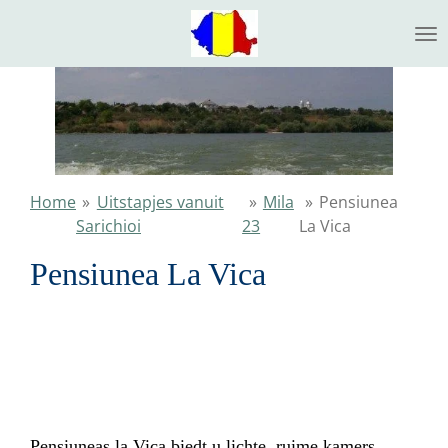
Ga
direct
naar
de
hoofdinhoud
Home
»
Uitstapjes vanuit
»
Mila
»
Pensiunea
Sarichioi
23
La Vica
Pensiunea La Vica
Pensiuneas la Vica biedt u lichte, ruime kamers,