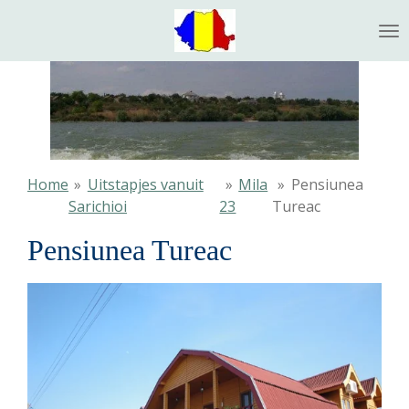
Ga
direct
naar
de
hoofdinhoud
Home
»
Uitstapjes vanuit
»
Mila
»
Pensiunea
Sarichioi
23
Tureac
Pensiunea Tureac