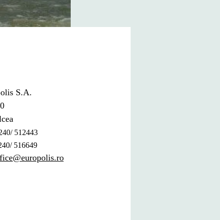
olis S.A.
20
lcea
240/ 512443
 240/ 516649
ffice@europolis.ro