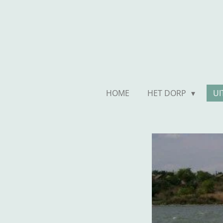
Ga
direct
naar
de
hoofdinhoud
HOME
HET DORP
UI